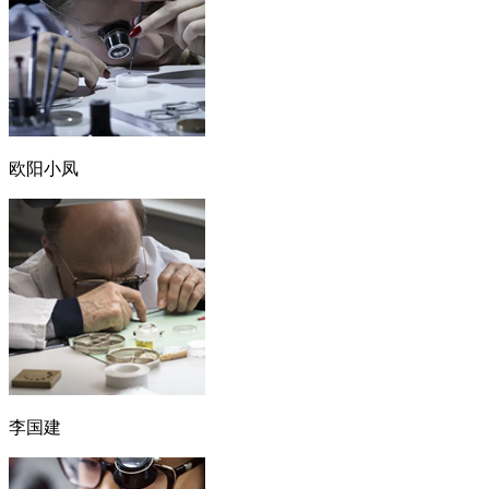
欧阳小凤
李国建