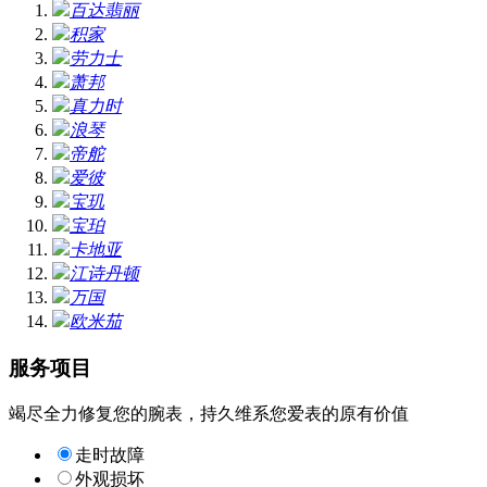
百达翡丽
积家
劳力士
萧邦
真力时
浪琴
帝舵
爱彼
宝玑
宝珀
卡地亚
江诗丹顿
万国
欧米茄
服务项目
竭尽全力修复您的腕表，持久维系您爱表的原有价值
走时故障
外观损坏