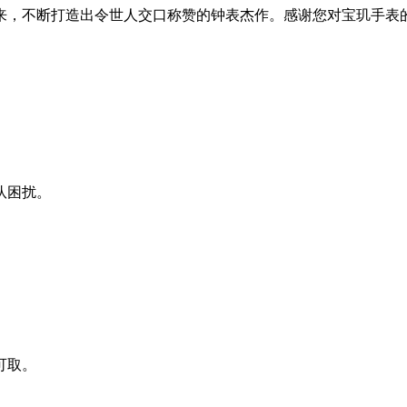
以来，不断打造出令世人交口称赞的钟表杰作。感谢您对宝玑手
队困扰。
。
可取。