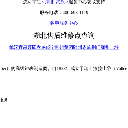
您可前往
< 湖北·武汉 >
服务中心获取支持
服务电话：400-693-1119
致电服务中心
湖北售后维修点查询
武汉
宜昌
襄阳
孝感
咸宁
荆州
黄冈
随州
恩施
荆门
鄂州
十堰
 Sentier）的高级钟表制造商。自1833年成立于瑞士汝拉山谷（Va
服务