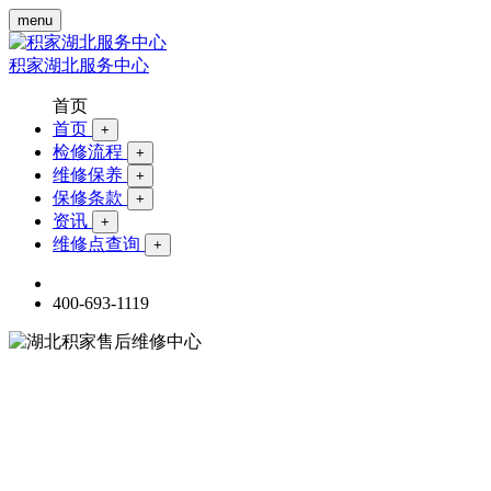
menu
积家湖北服务中心
首页
首页
+
检修流程
+
维修保养
+
保修条款
+
资讯
+
维修点查询
+
400-693-1119