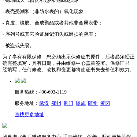
- 磁场或天气情况引起的瑕疵或损坏；
- 表壳受潮和（非防水表的）氧化现象；
- 真皮、橡胶、合成聚酯或者其他非金属表带；
- 序列号或其它验证标记消失或磨损的腕表；
- 被盗或失窃。
为了享有有限保修，您必须出示保修证书原件，后者必须经正
确完整填写，具有日期，并由维修中心盖章签署。保修证书一
经填写，任何修改、改换和变更都将使证书失去价值和效力。
服务热线：400-693-1119
服务地址：
武汉
鄂州
荆门
恩施
随州
黄冈
查找更多地址
雅典湖北售后维修服务中心-手表维修、保养、配件更换等保