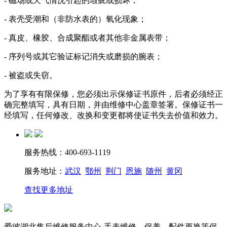
- 磁场或天气情况引起的瑕疵或损坏；
- 表壳受潮和（非防水表的）氧化现象；
- 真皮、橡胶、合成聚酯或者其他非金属表带；
- 序列号或其它验证标记消失或磨损的腕表；
- 被盗或失窃。
为了享有有限保修，您必须出示保修证书原件，后者必须经正
确完整填写，具有日期，并由维修中心盖章签署。保修证书一
经填写，任何修改、改换和变更都将使证书失去价值和效力。
服务热线：400-693-1119
服务地址：
武汉
鄂州
荆门
恩施
随州
黄冈
查找更多地址
爱彼湖北售后维修服务中心-手表维修、保养、配件更换等保