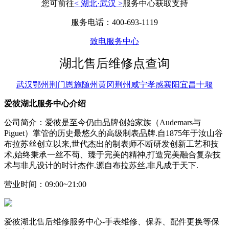
您可前往
< 湖北·武汉 >
服务中心获取支持
服务电话：400-693-1119
致电服务中心
湖北售后维修点查询
武汉
鄂州
荆门
恩施
随州
黄冈
荆州
咸宁
孝感
襄阳
宜昌
十堰
爱彼湖北服务中心介绍
公司简介：爱彼是至今仍由品牌创始家族（Audemars与
Piguet）掌管的历史最悠久的高级制表品牌.自1875年于汝山谷
布拉苏丝创立以来,世代杰出的制表师不断研发创新工艺和技
术,始终秉承一丝不苟、臻于完美的精神,打造完美融合复杂技
术与非凡设计的时计杰作.源自布拉苏丝,非凡成于天下.
营业时间：09:00~21:00
爱彼湖北售后维修服务中心-手表维修、保养、配件更换等保